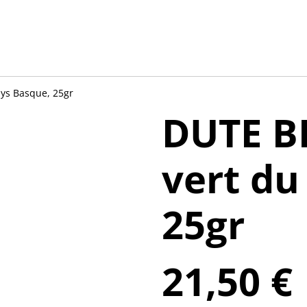
ys Basque, 25gr
DUTE B
vert du
25gr
21,50 €