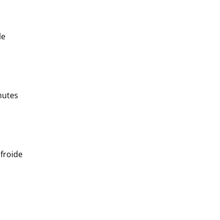
le
nutes
 froide